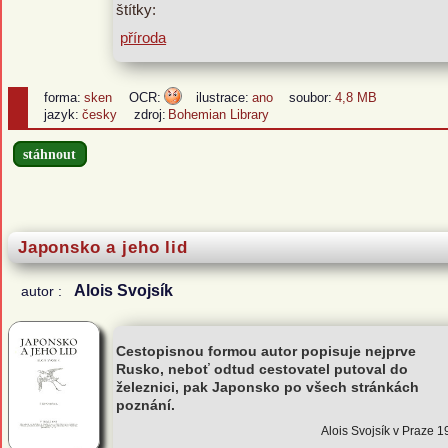
štítky:
příroda
forma:
sken
OCR:
ilustrace:
ano
soubor:
4,8 MB
jazyk:
česky
zdroj:
Bohemian Library
stáhnout
Japonsko a jeho lid
Alois Svojsík
autor :
Cestopisnou formou autor popisuje nejprve
Rusko, neboť odtud cestovatel putoval do
železnici, pak Japonsko po všech stránkách
poznání.
Alois Svojsík v Praze 