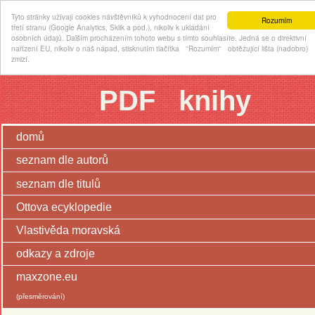
Tyto stránky užívají cookies návštěvníků k vyhodnocení dat pro
Rozumím
třetí stranu (Google Analytics, Sklik a pod.), nikoliv k ukládání
osobních údajů. Dalším procházením tohoto webu s tímto souhlasíte. Jedná se o direktivní
nařízení EU, nikoliv o náš nápad, stisknutím tlačítka ''Rozumím'' obtěžující lišta (nadobro)
zmizí.
PDF knihy
domů
seznam dle autorů
seznam dle titulů
Ottova ecyklopedie
Vlastivěda moravská
odkazy a zdroje
maxzone.eu
(přesměrování)