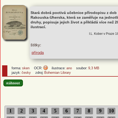
Stará dobrá poctivá učebnice přírodopisu z dob
Rakouska-Uherska, která se zaměřuje na jednotl
druhy, popisuje jejich život a přikládá více než 2
ilustrací.
I.L. Kober v Praze 
štítky:
příroda
forma:
sken
OCR:
ilustrace:
ano
soubor:
9,3 MB
jazyk:
česky
zdroj:
Bohemian Library
stáhnout
1
2
3
4
5
6
7
8
9
10