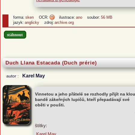
forma:
sken
OCR:
ilustrace:
ano
soubor:
56 MB
jazyk:
anglicky
zdroj:
archive.org
stáhnout
Duch Llana Estacada (Duch prérie)
Karel May
autor :
Vinnetou a jeho přátelé se rozhodly přijít na klo
bandě zákeřných lupičů, kteří přepadávají své
oběti v poušti.
štítky:
Karel May