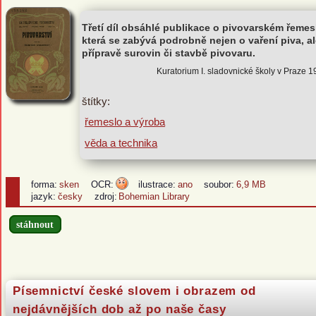
Třetí díl obsáhlé publikace o pivovarském řemes
která se zabývá podrobně nejen o vaření piva, al
přípravě surovin či stavbě pivovaru.
Kuratorium I. sladovnické školy v Praze 
štítky:
řemeslo a výroba
věda a technika
forma:
sken
OCR:
ilustrace:
ano
soubor:
6,9 MB
jazyk:
česky
zdroj:
Bohemian Library
stáhnout
Písemnictví české slovem i obrazem od
nejdávnějších dob až po naše časy