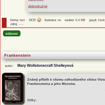
dobrodružné
forma:
text
OCR:
ilustrace:
ne
soubor:
0,4 MB
jazyk:
česk
zdroj:
- - -
stáhnout
Frankenstein
Mary Wollstonecraft Shelleyová
autor :
Známý příběh k všemu odhodlaného vědce Vict
Frankensteina a jeho Monstra.
štítky: