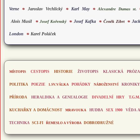
Verne
Jaroslav Vrchlický
Karl May
*
*
*
Alexandre Dumas st.
Alois Musil
Josef Kafka
Jac
Čeněk Zíbrt
*
*
*
*
Josef Kořenský
London
Karel Poláček
*
CESTOPIS
HISTORIE
MÍSTOPIS
ŽIVOTOPIS
KLASICKÁ PRÓZA
POLITIKA
POEZIE
POHÁDKY
1.SV.VÁLKA
NÁBOŽENSTVÍ
KRONIKY
PŘÍRODA
DIVADELNÍ HRY
T.G.M.
HERALDIKA A GENEALOGIE
KUCHAŘKY A DOMÁCNOST
SEX 1900
MRAVOUKA
HUDBA
VĚDA 
SCI-FI
DOBRODRUŽNÉ
TECHNIKA
ŘEMESLO A VÝROBA