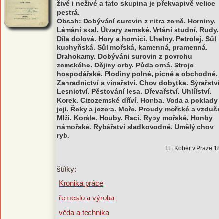
živé i neživé a tato skupina je překvapivě velice
pestrá.
Obsah: Dobývání surovin z nitra země. Horniny.
Lámání skal. Útvary zemské. Vrtání studní. Rudy.
Díla dolová. Hory a horníci. Uhelny. Petrolej. Sůl
kuchyňská. Sůl mořská, kamenná, pramenná.
Drahokamy. Dobýváni surovin z povrchu
zemského. Dějiny orby. Půda orná. Stroje
hospodářské. Plodiny polné, pícné a obchodné.
Zahradnictví a vinařství. Chov dobytka. Sýrařství
Lesnictví. Pěstování lesa. Dřevařství. Uhlířství.
Korek. Cizozemské dříví. Honba. Voda a poklady
její. Řeky a jezera. Moře. Proudy mořské a vzduš
Mlži. Korále. Houby. Raci. Ryby mořské. Honby
námořské. Rybářství sladkovodné. Umělý chov
ryb.
I.L. Kober v Praze 
štítky:
Kronika práce
řemeslo a výroba
věda a technika