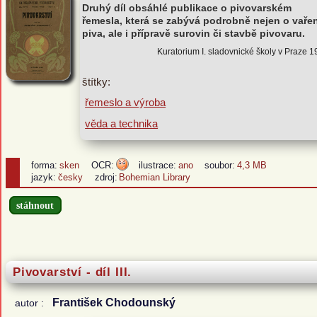
Druhý díl obsáhlé publikace o pivovarském
řemesla, která se zabývá podrobně nejen o vařen
piva, ale i přípravě surovin či stavbě pivovaru.
Kuratorium I. sladovnické školy v Praze 
štítky:
řemeslo a výroba
věda a technika
forma:
sken
OCR:
ilustrace:
ano
soubor:
4,3 MB
jazyk:
česky
zdroj:
Bohemian Library
stáhnout
Pivovarství - díl III.
František Chodounský
autor :