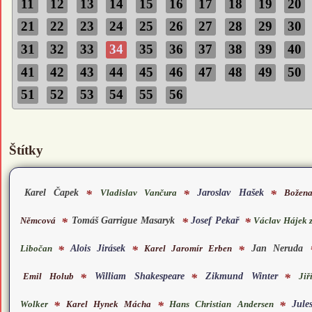
11
12
13
14
15
16
17
18
19
20
21
22
23
24
25
26
27
28
29
30
31
32
33
34
35
36
37
38
39
40
41
42
43
44
45
46
47
48
49
50
51
52
53
54
55
56
Štítky
Karel Čapek
Jaroslav Hašek
Božen
*
*
*
Vladislav Vančura
Tomáš Garrigue Masaryk
Josef Pekař
Němcová
*
*
*
Václav Hájek 
Alois Jirásek
Jan Neruda
Karel Jaromír Erben
*
*
*
Libočan
William Shakespeare
Zikmund Winter
Emil Holub
*
*
*
Jiř
Jule
Karel Hynek Mácha
*
*
*
Wolker
Hans Christian Andersen