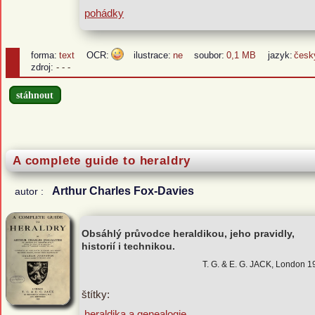
pohádky
forma:
text
OCR:
ilustrace:
ne
soubor:
0,1 MB
jazyk:
česk
zdroj:
- - -
stáhnout
A complete guide to heraldry
Arthur Charles Fox-Davies
autor :
Obsáhlý průvodce heraldikou, jeho pravidly,
historií i technikou.
T. G. & E. G. JACK, London 
štítky:
heraldika a genealogie