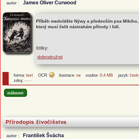
James Oliver Curwood
autor :
Příběh medvíděte Nýwy a především psa Mikiho,
který musí čelit nástrahám přírody i lidí.
štítky:
dobrodružné
forma:
text
OCR:
ilustrace:
ne
soubor:
0,4 MB
jazyk:
česk
zdroj:
- - -
stáhnout
Přírodopis živočišstva
František Švácha
autor :