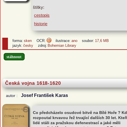
štítky:
cestopis
historie
forma:
sken
OCR:
ilustrace:
ano
soubor:
17,6 MB
jazyk:
česky
zdroj:
Bohemian Library
stáhnout
Česká vojna 1618-1620
Josef František Karas
autor :
Co předcházelo osudové bitvě na Bílé Hoře ? K
rozpoutal krvavou řež trvající dalších 30 let. Kteř
lidé stáli za pražskou defenestrací a jaké měli