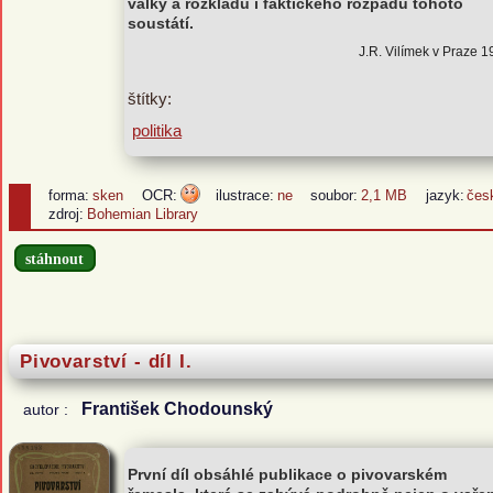
války a rozkladu i faktického rozpadu tohoto
soustátí.
J.R. Vilímek v Praze 
štítky:
politika
forma:
sken
OCR:
ilustrace:
ne
soubor:
2,1 MB
jazyk:
čes
zdroj:
Bohemian Library
stáhnout
Pivovarství - díl I.
František Chodounský
autor :
První díl obsáhlé publikace o pivovarském