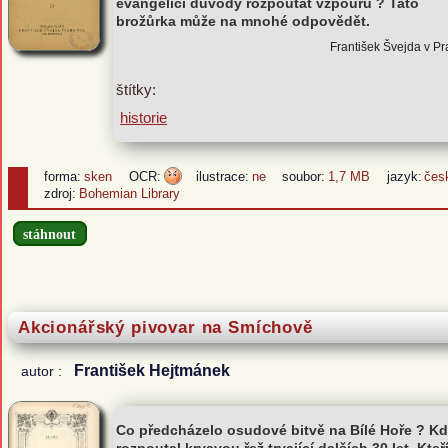
evangelici důvody rozpoutat vzpouru ? Tato
brožůrka může na mnohé odpovědět.
František Švejda v P
štítky:
historie
forma:
sken
OCR:
ilustrace:
ne
soubor:
1,7 MB
jazyk:
čes
zdroj:
Bohemian Library
stáhnout
Akcionářský pivovar na Smíchově
František Hejtmánek
autor :
Co předcházelo osudové bitvě na Bílé Hoře ? K