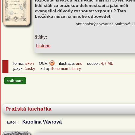
rozpoutal krvavou řež trvající dalších 30 let. Kteř
lidé stáli za pražskou defenestrací a jaké měli
evangelici důvody rozpoutat vzpouru ? Tato
brožůrka může na mnohé odpovědět.
Akcionářský pivovar na Smíchově 1
štítky:
historie
forma:
sken
OCR:
ilustrace:
ano
soubor:
4,7 MB
jazyk:
česky
zdroj:
Bohemian Library
stáhnout
Pražská kuchařka
Karolína Vávrová
autor :