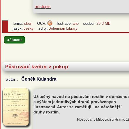
místopis
forma:
sken
OCR:
ilustrace:
ano
soubor:
25,3 MB
jazyk:
česky
zdroj:
Bohemian Library
stáhnout
Pěstování květin v pokoji
Čeněk Kalandra
autor :
Užitečný návod na pěstování rostlin v domácnos
s výčtem jednotlivých druhů provázených
ilustracemi. Autor se zaměřuji i na náročnější
druhy rostlin.
Hospodář v Miloticích u Hranic 