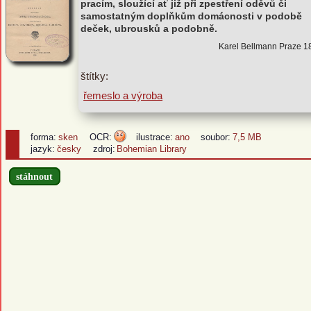
pracím, sloužící ať již při zpestření oděvů či
samostatným doplňkům domácnosti v podobě
deček, ubrousků a podobně.
Karel Bellmann Praze 1
štítky:
řemeslo a výroba
forma:
sken
OCR:
ilustrace:
ano
soubor:
7,5 MB
jazyk:
česky
zdroj:
Bohemian Library
stáhnout