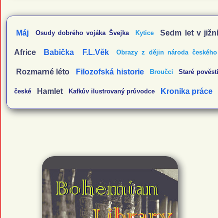
Máj
Sedm let v jižn
Osudy dobrého vojáka Švejka
Kytice
Africe
Babička
F.L.Věk
Obrazy z dějin národa českého
Rozmarné léto
Filozofská historie
Broučci
Staré pověst
Hamlet
Kronika práce
české
Kafkův ilustrovaný průvodce