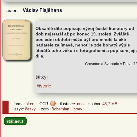
Václav Flajšhans
autor :
Obsáhlé dílo popisuje vývoj české literatury od
dob nejstarší až po konec 19. století. Zvláště
poslední období může být pro mnolé laické
badatele zajímavé, neboť je zde bohatý výpis
literátů toho věku i s fotografiemi a popisem jeji
díla.
Grosman a Svoboda v Praze 1
štítky:
historie
forma:
sken
OCR:
ilustrace:
ano
soubor:
46,7 MB
jazyk:
česky
zdroj:
Bohemian Library
stáhnout