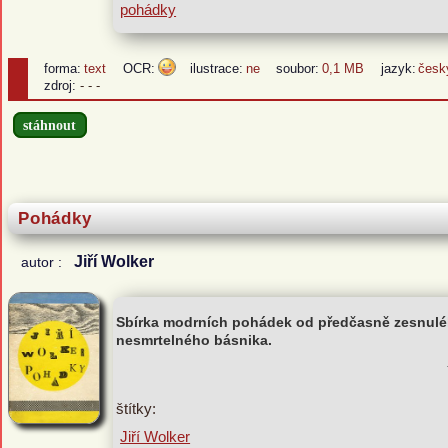
pohádky
forma:
text
OCR:
ilustrace:
ne
soubor:
0,1 MB
jazyk:
česk
zdroj:
- - -
stáhnout
Pohádky
Jiří Wolker
autor :
Sbírka modrních pohádek od předčasně zesnul
nesmrtelného básnika.
štítky:
Jiří Wolker