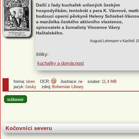
Další z řady kuchařek určených českým
hospodyňkám, tentokrát z pera K. Vávrové, matk
budoucí operní pěvkyně Heleny Schiebel-Vávro
a manželka českého aktivního vlastence,
spisovatele a žurnalisty Vincence Vávry
Haštalského.
August Lehmann v Karlíně 1
štítky:
kuchařky a domácnost
forma:
sken
OCR:
ilustrace:
ne
soubor:
11,4 MB
jazyk:
česky
zdroj:
Bohemian Library
stáhnout
Kočovníci severu