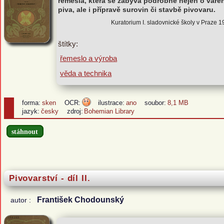
řemesla, která se zabývá podrobně nejen o vařen
piva, ale i přípravě surovin či stavbě pivovaru.
Kuratorium I. sladovnické školy v Praze 
štítky:
řemeslo a výroba
věda a technika
forma:
sken
OCR:
ilustrace:
ano
soubor:
8,1 MB
jazyk:
česky
zdroj:
Bohemian Library
stáhnout
Pivovarství - díl II.
František Chodounský
autor :