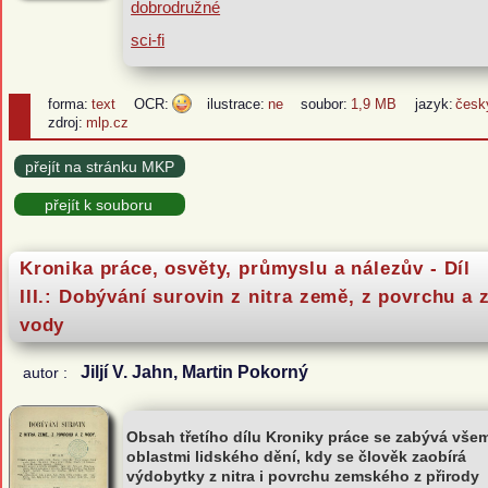
dobrodružné
sci-fi
forma:
text
OCR:
ilustrace:
ne
soubor:
1,9 MB
jazyk:
česk
zdroj:
mlp.cz
přejít na stránku MKP
přejít k souboru
Kronika práce, osvěty, průmyslu a nálezův - Díl
III.: Dobývání surovin z nitra země, z povrchu a 
vody
Jiljí V. Jahn, Martin Pokorný
autor :
Obsah třetího dílu Kroniky práce se zabývá všem
oblastmi lidského dění, kdy se člověk zaobírá
výdobytky z nitra i povrchu zemského z přirody