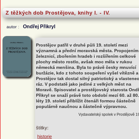
Z těžkých dob Prostějova, knihy I. - IV.
Ondřej Přikryl
autor :
Prostějov patřil v druhé půli 19. století mezi
významná a přední moravská města. Propojením
železnicí, zbořením hradeb i rozšířením celkové
plochy město rostlo, avšak moc měla v rukou
německá menšina. Byla to právě česky mnuvící
buržázie, kdo z tohoto soupeření vyšel vítězně a
Prostějov tak dostal silný patriotický a vlastene
ráz. V podstatě jako jediné z velkých měst na
Moravě. Spisovatel a prostějovský starosta Ondř
Přikryl se snaží právě toto období mezí 60. až 80.
léty 19. století přiblížit čtenáři formou částečně
populárně naučnou a částečně výpravnou.
Vydavatelský spolek v Prostějově 
štítky:
historie