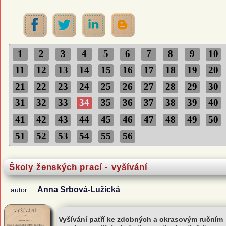
1
2
3
4
5
6
7
8
9
10
11
12
13
14
15
16
17
18
19
20
21
22
23
24
25
26
27
28
29
30
31
32
33
34
35
36
37
38
39
40
41
42
43
44
45
46
47
48
49
50
51
52
53
54
55
56
Školy ženských prací - vyšívání
Anna Srbová-Lužická
autor :
Vyšívání patří ke zdobných a okrasovým ručním