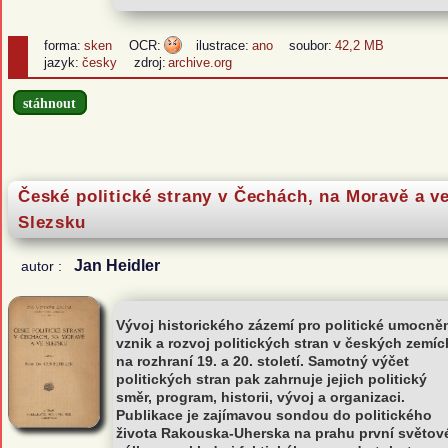
forma:
sken
OCR:
ilustrace:
ano
soubor:
42,2 MB
jazyk:
česky
zdroj:
archive.org
stáhnout
České politické strany v Čechách, na Moravě a v
Slezsku
Jan Heidler
autor :
Vývoj historického zázemí pro politické umocněn
vznik a rozvoj politických stran v českých zemíc
na rozhraní 19. a 20. století. Samotný výčet
politických stran pak zahrnuje jejich politický
směr, program, historii, vývoj a organizaci.
Publikace je zajímavou sondou do politického
života Rakouska-Uherska na prahu první světov